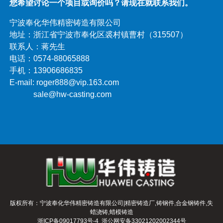
您希望讨论一个项目或询价吗？请现在就联系我们。
宁波奉化华伟精密铸造有限公司
地址：浙江省宁波市奉化区裘村镇曹村（315507）
联系人：蒋先生
电话：0574-88065888
手机：13906686835
E-mail: roger888@vip.163.com
sale@hw-casting.com
版权所有：宁波奉化华伟精密铸造有限公司|
精密铸造厂
,
铸钢件
,
合金钢铸件
,
失
蜡浇铸
,
蜡模铸造
浙ICP备09017793号-4
浙公网安备33021202002344号