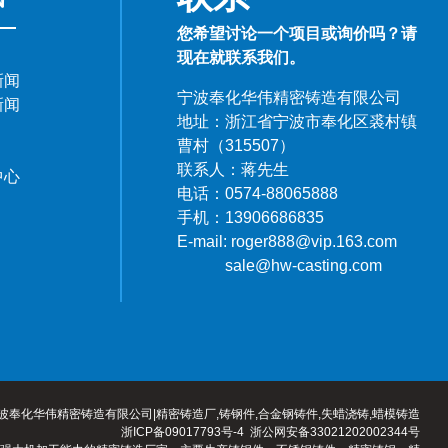
您希望讨论一个项目或询价吗？请
现在就联系我们。
新闻
宁波奉化华伟精密铸造有限公司
新闻
地址：浙江省宁波市奉化区裘村镇
曹村（315507）
联系人：蒋先生
中心
电话：0574-88065888
手机：13906686835
E-mail: roger888@vip.163.com
sale@hw-casting.com
波奉化华伟精密铸造有限公司|
精密铸造厂
,
铸钢件
,
合金钢铸件
,
失蜡浇铸
,
蜡模铸造
浙ICP备09017793号-4
浙公网安备33021202002344号