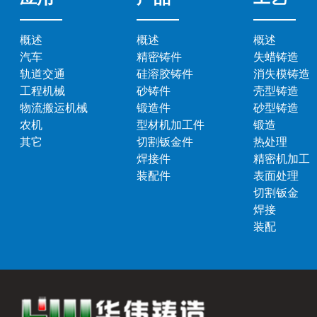
概述
概述
概述
汽车
精密铸件
失蜡铸造
轨道交通
硅溶胶铸件
消失模铸造
工程机械
砂铸件
壳型铸造
物流搬运机械
锻造件
砂型铸造
农机
型材机加工件
锻造
其它
切割钣金件
热处理
焊接件
精密机加工
装配件
表面处理
切割钣金
焊接
装配